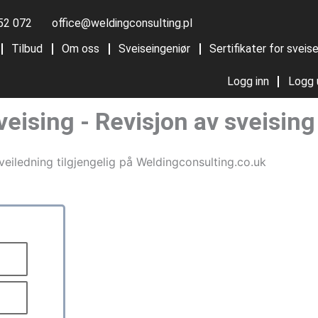
52 072
office@weldingconsulting.pl
Tilbud
Om oss
Sveiseingeniør
Sertifikater for sveis
Logg inn
Logg 
eising - Revisjon av sveising
eiledning tilgjengelig på
Weldingconsulting.co.uk