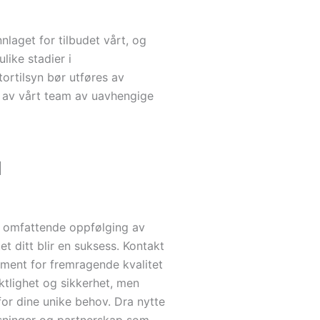
nlaget for tilbudet vårt, og
ulike stadier i
ortilsyn bør utføres av
s av vårt team av uavhengige
d
er omfattende oppfølging av
et ditt blir en suksess. Kontakt
jement for fremragende kvalitet
ktlighet og sikkerhet, men
or dine unike behov. Dra nytte
øsninger og partnerskap som