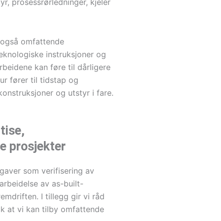
, prosessrørledninger, kjeler
n også omfattende
teknologiske instruksjoner og
beidene kan føre til dårligere
ur fører til tidstap og
onstruksjoner og utstyr i fare.
tise,
ie prosjekter
gaver som verifisering av
arbeidelse av as-built-
driften. I tillegg gir vi råd
ik at vi kan tilby omfattende