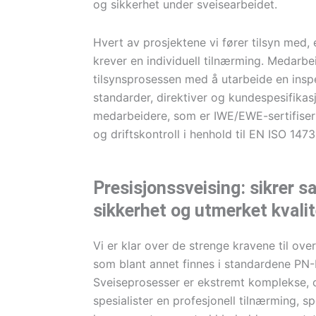
og sikkerhet under sveisearbeidet.
Hvert av prosjektene vi fører tilsyn med, 
krever en individuell tilnærming. Medarbei
tilsynsprosessen med å utarbeide en insp
standarder, direktiver og kundespesifikasj
medarbeidere, som er IWE/EWE-sertifiserte
og driftskontroll i henhold til EN ISO 1473
Presisjonssveising: sikrer 
sikkerhet og utmerket kvalit
Vi er klar over de strenge kravene til ove
som blant annet finnes i standardene P
Sveiseprosesser er ekstremt komplekse, o
spesialister en profesjonell tilnærming, sp