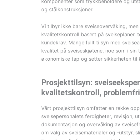
komponenter som trykkbeholdere og utstyr
og stålkonstruksjoner.
Vi tilbyr ikke bare sveiseovervåking, me
kvalitetskontroll basert på sveiseplaner, 
kundekrav. Mangelfullt tilsyn med sveisear
kvalitet på sveiseskjøtene, noe som i sin t
økonomiske tap og setter sikkerheten til k
Prosjekttilsyn: sveiseeksper
kvalitetskontroll, problemfr
Vårt prosjekttilsyn omfatter en rekke opp
sveisepersonalets ferdigheter, revisjon, ut
dokumentasjon og overvåking av sveisefrem
om valg av sveisematerialer og -utstyr, sl