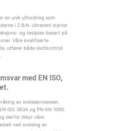
er en unik utfordring som
derne i Z.B.N. Ultrarent starter
eksjons- og testplan basert på
oner. Våre kvalifiserte
, utfører både sluttkontroll
.
samsvar med EN ISO,
et.
rvåking av sveiseprosesser,
N-EN ISO 3834 og PN-EN 1090.
g derfor tilbyr våre
esielt ved sveising av