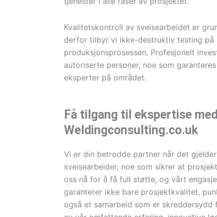
tjenester i alle faser av prosjektet.
Kvalitetskontroll av sveisearbeidet er grun
derfor tilbyr vi ikke-destruktiv testing på 
produksjonsprosessen. Profesjonelt invest
autoriserte personer, noe som garantere
eksperter på området.
Få tilgang til ekspertise me
Weldingconsulting.co.uk
Vi er din betrodde partner når det gjeld
sveisearbeider, noe som sikrer at prosjekt
oss nå for å få full støtte, og vårt engas
garanterer ikke bare prosjektkvalitet, pun
også et samarbeid som er skreddersydd f
av vår omfattende erfaring, innovative l