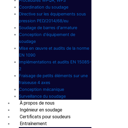
Procédures WPQR, WPS
Coordination du soudage
Directive sur les équipements sous
pression PED/2014/68/eu
Soudage de barres d'armature
Conception d'équipement de
soudage
Mise en œuvre et audits de la norme
EN 1090
Implémentations et audits EN 15085-
2
Fraisage de petits éléments sur une
fraiseuse 4 axes
Conception mécanique
Surveillance du soudage
À propos de nous
Ingénieur en soudage
Certificats pour soudeurs
Entraînement