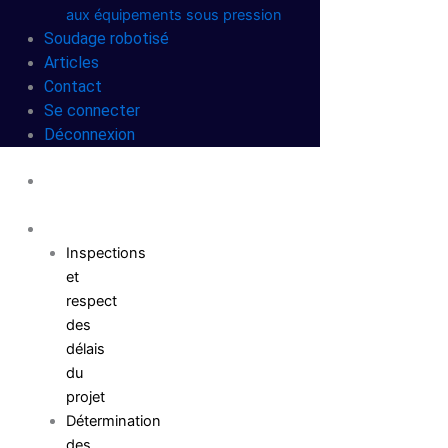
aux équipements sous pression
Soudage robotisé
Articles
Contact
Se connecter
Déconnexion
Page
d'accueil
Offre
Inspections
et
respect
des
délais
du
projet
Détermination
des