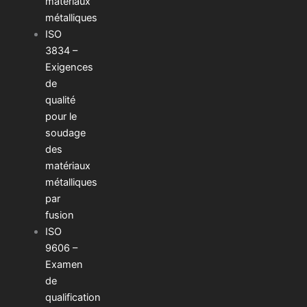
matériaux
métalliques
ISO
3834 –
Exigences
de
qualité
pour le
soudage
des
matériaux
métalliques
par
fusion
ISO
9606 –
Examen
de
qualification