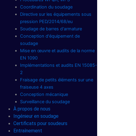
Coordination du soudage
Directive sur les équipements sous
pression PED/2014/68/eu
Soudage de barres d'armature
Conception d'équipement de
soudage
Mise en œuvre et audits de la norme
EN 1090
Implémentations et audits EN 15085-
2
Fraisage de petits éléments sur une
fraiseuse 4 axes
Conception mécanique
Surveillance du soudage
À propos de nous
Ingénieur en soudage
Certificats pour soudeurs
Entraînement