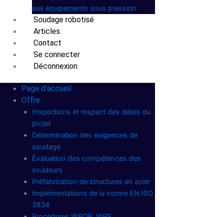
aux équipements sous pression
Soudage robotisé
Articles
Contact
Se connecter
Déconnexion
Page d'accueil
Offre
Inspections et respect des délais du
projet
Détermination des exigences de
soudage
Évaluation des compétences des
soudeurs
Préfabrication de structures en acier
Implémentations de la norme EN ISO
3834
Procédures WPQR, WPS