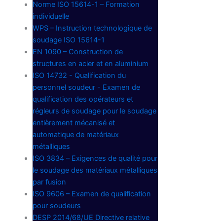
Norme ISO 15614-1 – Formation
individuelle
WPS – Instruction technologique de
soudage ISO 15614-1
EN 1090 – Construction de
structures en acier et en aluminium
ISO 14732 - Qualification du
personnel soudeur - Examen de
qualification des opérateurs et
régleurs de soudage pour le soudage
entièrement mécanisé et
automatique de matériaux
métalliques
ISO 3834 – Exigences de qualité pour
le soudage des matériaux métalliques
par fusion
ISO 9606 – Examen de qualification
pour soudeurs
DESP 2014/68/UE Directive relative