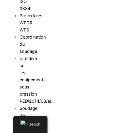
ISO
3834
Procédures
WPQR,
WPS
Coordination
du
soudage
Directive
sur
les
équipements
sous
pression
PED/2014/68/eu
Soudage
de
barres
French
d'armature