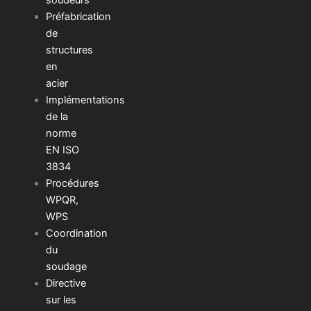
Préfabrication
de
structures
en
acier
Implémentations
de la
norme
EN ISO
3834
Procédures
WPQR,
WPS
Coordination
du
soudage
Directive
sur les