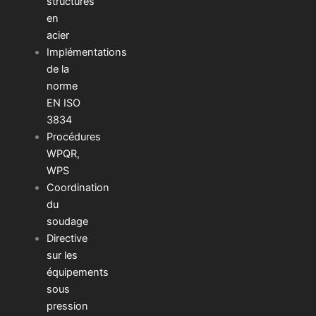
structures
en
acier
Implémentations
de la
norme
EN ISO
3834
Procédures
WPQR,
WPS
Coordination
du
soudage
Directive
sur les
équipements
sous
pression