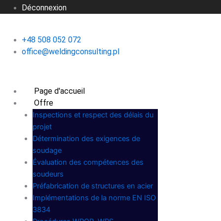
Déconnexion
+48 508 052 072
office@weldingconsulting.pl
Page d'accueil
Offre
Inspections et respect des délais du
projet
Détermination des exigences de
soudage
Évaluation des compétences des
soudeurs
Préfabrication de structures en acier
Implémentations de la norme EN ISO
3834