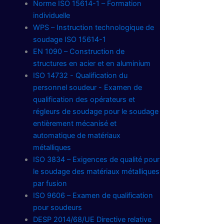
Norme ISO 15614-1 – Formation
individuelle
WPS – Instruction technologique de
soudage ISO 15614-1
EN 1090 – Construction de
structures en acier et en aluminium
ISO 14732 - Qualification du
personnel soudeur - Examen de
qualification des opérateurs et
régleurs de soudage pour le soudage
entièrement mécanisé et
automatique de matériaux
métalliques
ISO 3834 – Exigences de qualité pour
le soudage des matériaux métalliques
par fusion
ISO 9606 – Examen de qualification
pour soudeurs
DESP 2014/68/UE Directive relative